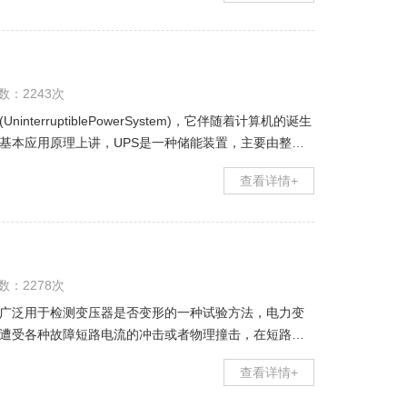
数：2243次
terruptiblePowerSystem)，它伴随着计算机的诞生
基本应用原理上讲，UPS是一种储能装置，主要由整流
主要作
查看详情+
数：2278次
广泛用于检测变压器是否变形的一种试验方法，电力变
遭受各种故障短路电流的冲击或者物理撞击，在短路电
可能失去稳定性，导致绕组会局部扭曲、鼓包或
查看详情+